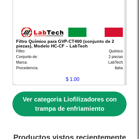
Filtro Químico para GVP-CT400 (conjunto de 2
Tram
piezas), Modelo HC-CF – LabTech
filt
Filtro:
Químico
Tramp
Conjunto de:
2 piezas
Compa
Marca:
LabTech
Marca
Procedencia:
Italia
Proce
$
1.00
Ver categoria Liofilizadores con
trampa de enfriamiento
Productos vistos recientemente