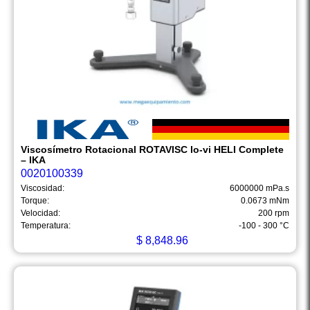
Viscosímetro Rotacional ROTAVISC lo-vi HELI Complete
– IKA
0020100339
Viscosidad:
6000000 mPa.s
Torque:
0.0673 mNm
Velocidad:
200 rpm
Temperatura:
-100 - 300 °C
$
8,848.96