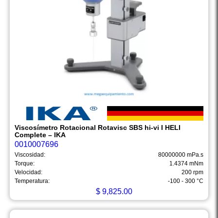
Viscosímetro Rotacional Rotavisc SBS hi-vi I HELI
Complete – IKA
0010007696
Viscosidad:
80000000 mPa.s
Torque:
1.4374 mNm
Velocidad:
200 rpm
Temperatura:
-100 - 300 °C
$
9,825.00