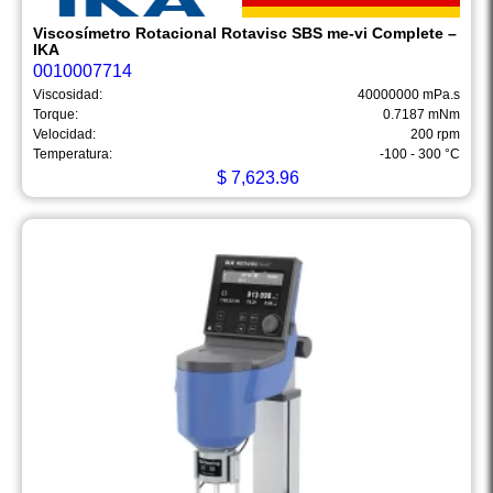
Viscosímetro Rotacional Rotavisc SBS me-vi Complete –
IKA
0010007714
Viscosidad:
40000000 mPa.s
Torque:
0.7187 mNm
Velocidad:
200 rpm
Temperatura:
-100 - 300 °C
$
7,623.96