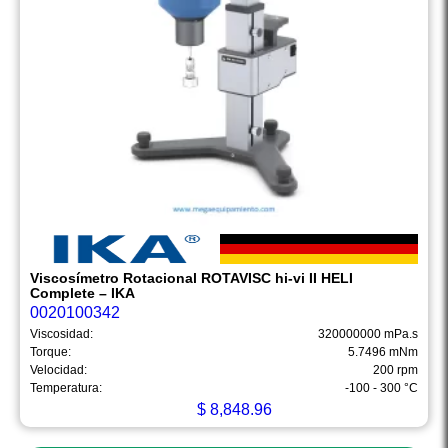
Viscosímetro Rotacional ROTAVISC hi-vi II HELI
Complete – IKA
0020100342
Viscosidad:
320000000 mPa.s
Torque:
5.7496 mNm
Velocidad:
200 rpm
Temperatura:
-100 - 300 °C
$
8,848.96