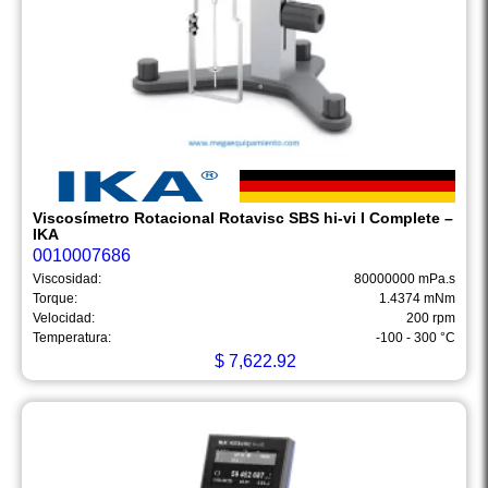
Viscosímetro Rotacional Rotavisc SBS hi-vi I Complete –
IKA
0010007686
Viscosidad:
80000000 mPa.s
Torque:
1.4374 mNm
Velocidad:
200 rpm
Temperatura:
-100 - 300 °C
$
7,622.92