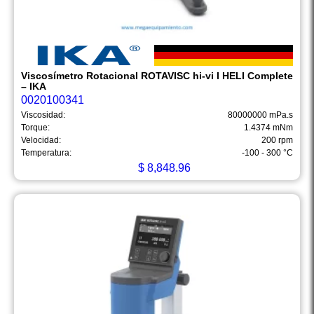
Viscosímetro Rotacional ROTAVISC hi-vi I HELI Complete
– IKA
0020100341
Viscosidad:
80000000 mPa.s
Torque:
1.4374 mNm
Velocidad:
200 rpm
Temperatura:
-100 - 300 °C
$
8,848.96