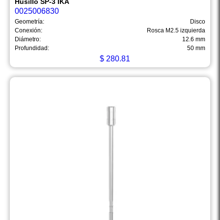
Husillo SP-3 IKA
0025006830
Geometría:
Disco
Conexión:
Rosca M2.5 izquierda
Diámetro:
12.6 mm
Profundidad:
50 mm
$
280.81