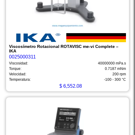
Viscosímetro Rotacional ROTAVISC me-vi Complete –
IKA
0025000311
Viscosidad:
40000000 mPa.s
Torque:
0.7187 mNm
Velocidad:
200 rpm
Temperatura:
-100 - 300 °C
$
6,552.08