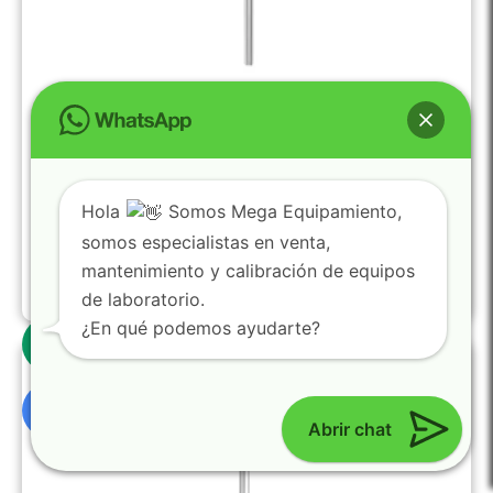
Husillo SP-4 IKA
0025006831
Hola
Somos Mega Equipamiento,
Geometría:
Cilindro
somos especialistas en venta,
Diámetro:
3.2 mm
Profundidad:
31 mm
mantenimiento y calibración de equipos
Longitud:
115 mm
de laboratorio.
$
246.46
0
¿En qué podemos ayudarte?
Abrir chat