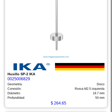
Husillo SP-2 IKA
0025006829
Geometría:
Disco
Conexión:
Rosca M2.5 izquierda
Diámetro:
18.7 mm
Profundidad:
50 mm
$
264.65