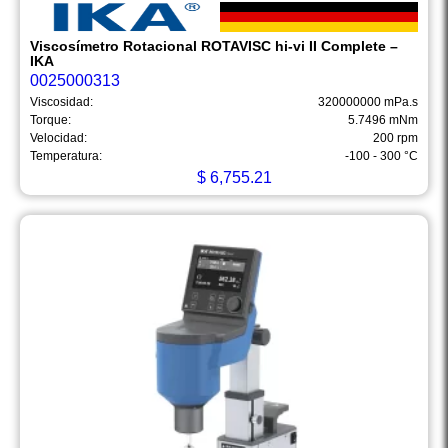
Viscosímetro Rotacional ROTAVISC hi-vi II Complete –
IKA
0025000313
Viscosidad:
320000000 mPa.s
Torque:
5.7496 mNm
Velocidad:
200 rpm
Temperatura:
-100 - 300 °C
$
6,755.21