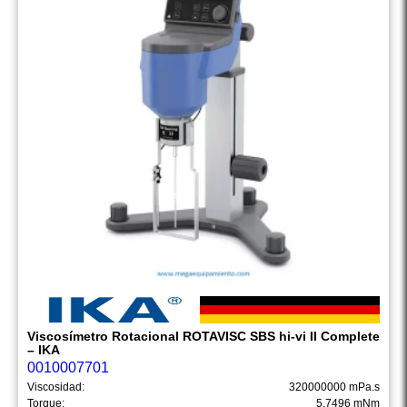
Viscosímetro Rotacional ROTAVISC SBS hi-vi II Complete
– IKA
0010007701
Viscosidad:
320000000 mPa.s
Torque:
5.7496 mNm