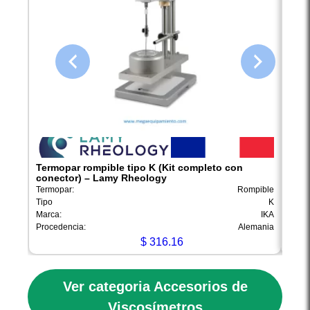
Termopar rompible tipo K (Kit completo con
100 
conector) – Lamy Rheology
Lam
Termopar:
Rompible
Materi
Tipo
K
Capac
Marca:
IKA
Marca
Procedencia:
Alemania
Proce
$
316.16
Ver categoria Accesorios de
Viscosímetros