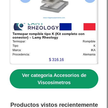
Termopar rompible tipo K (Kit completo con
100 
conector) – Lamy Rheology
Lam
Termopar:
Rompible
Materi
Tipo
K
Capac
Marca:
IKA
Marca
Procedencia:
Alemania
Proce
$
316.16
Ver categoria Accesorios de
Viscosímetros
Productos vistos recientemente