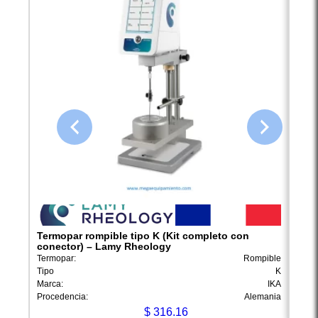
Termopar rompible tipo K (Kit completo con
100 
conector) – Lamy Rheology
Lam
Termopar:
Rompible
Materi
Tipo
K
Capac
Marca:
IKA
Marca
Procedencia:
Alemania
Proce
$
316.16