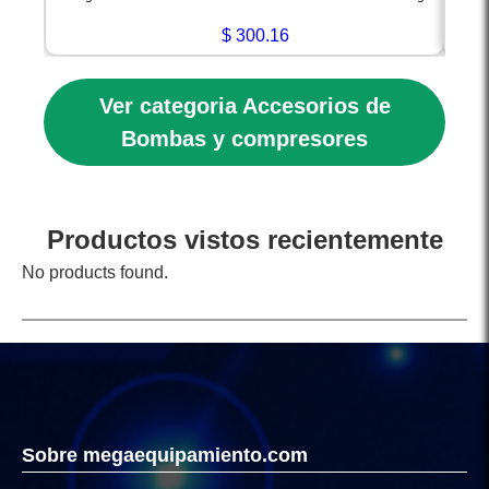
Códig
$
300.16
Ver categoria Accesorios de
Bombas y compresores
Productos vistos recientemente
No products found.
Sobre megaequipamiento.com