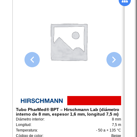
Tubo PharMed® BPT – Hirschmann Lab (diámetro
Tubo
interno de 8 mm, espesor 1,6 mm, longitud 7,5 m)
inte
m)
Diámetro interior:
8 mm
Diámet
Longitud:
7,5 m
Longi
Temperatura:
- 50 a + 135 °C
Tempe
Código de color:
Beige