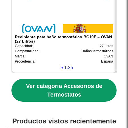
Recipiente para baño termostático BC10E – OVAN
Reci
(27 Litros)
OVAN
Capacidad:
27 Litros
Capac
Compatibilidad:
Baños termostáticos
Compa
Marca:
OVAN
Marca
Procedencia:
España
Proce
$
1.25
Ver categoria Accesorios de
Termostatos
Productos vistos recientemente