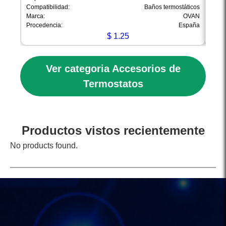
Compatibilidad:
Baños termostáticos
Compa
Marca:
OVAN
Marca
Procedencia:
España
Proce
$
1.25
Ver categoria Accesorios de
Termostatos
Productos vistos recientemente
No products found.