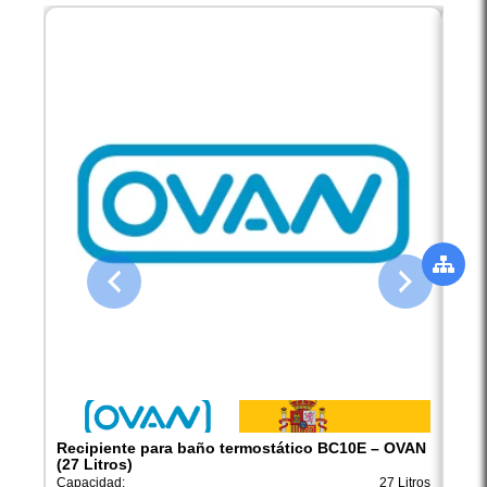
Recipiente para baño termostático BC10E – OVAN
Reci
(27 Litros)
OVAN
Capacidad:
27 Litros
Capac