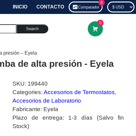
0
INICIO
CONTACTO
Comparador
0
Search
a presión – Eyela
ba de alta presión - Eyela
SKU:
199440
Categories:
Accesorios de Termostatos
,
Accesorios de Laboratorio
Fabricante:
Eyela
Plazo de entrega:
1-3 días (Salvo fin
Stock)