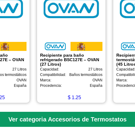
baño
Recipiente para baño
Recipien
S27E – OVAN
refrigerado BSC127E – OVAN
termostá
(27 Litros)
(45 Litro
27 Litros
Capacidad:
27 Litros
Capacidad
os termostáticos
Compatibilidad:
Baños termostáticos
Compatibil
OVAN
Marca:
OVAN
Marca:
España
Procedencia:
España
Procedenci
25
$
1.25
Ver categoria Accesorios de Termostatos