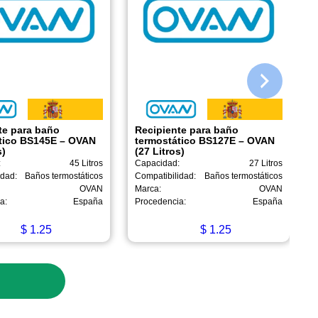
te para baño
Recipiente para baño
tico BS145E – OVAN
termostático BS127E – OVAN
s)
(27 Litros)
:
45 Litros
Capacidad:
27 Litros
idad:
Baños termostáticos
Compatibilidad:
Baños termostáticos
OVAN
Marca:
OVAN
a:
España
Procedencia:
España
$
1.25
$
1.25