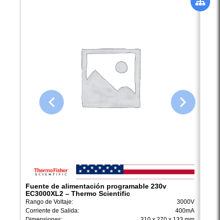
Fuente de alimentación programable 230v
Fuen
EC3000XL2 – Thermo Scientific
EC30
Rango de Voltaje:
3000V
Rango
Corriente de Salida:
400mA
Corri
Dimensiones:
310 x 270 x 133 mm
Dimen