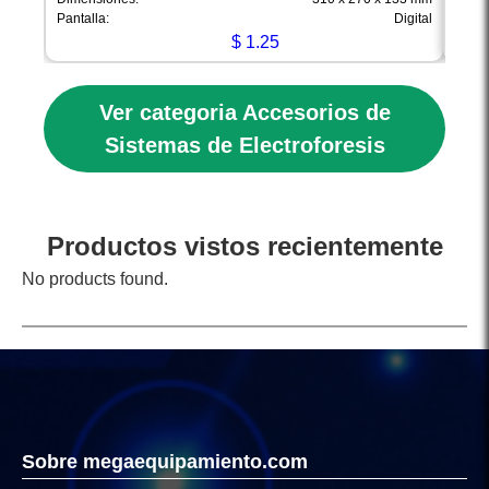
Pantalla:
Digital
Pantal
$
1.25
Ver categoria Accesorios de
Sistemas de Electroforesis
Productos vistos recientemente
No products found.
Sobre megaequipamiento.com