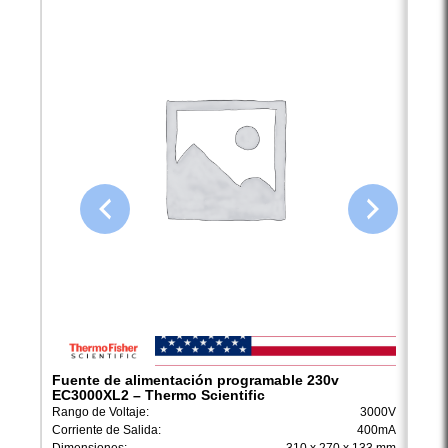
Fuente de alimentación programable 230v
Fuen
EC3000XL2 – Thermo Scientific
EC30
Rango de Voltaje:
3000V
Rango
Corriente de Salida:
400mA
Corri