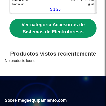
Dimensiones:
310 x 270 x 133 mm
Dimen
Pantalla:
Digital
Pantal
$
1.25
Ver categoria Accesorios de
Sistemas de Electroforesis
Productos vistos recientemente
No products found.
Sobre megaequipamiento.com