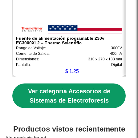
Fuente de alimentación programable 230v
Fuen
EC3000XL2 – Thermo Scientific
EC30
Rango de Voltaje:
3000V
Rango
Corriente de Salida:
400mA
Corri
Dimensiones:
310 x 270 x 133 mm
Dimen
Pantalla:
Digital
Pantal
$
1.25
Ver categoria Accesorios de
Sistemas de Electroforesis
Productos vistos recientemente