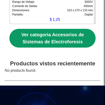
Rango de Voltaje:
3000V
Rango
Corriente de Salida:
400mA
Corri
Dimensiones:
310 x 270 x 133 mm
Dimen
Pantalla:
Digital
Pantal
$
1.25
Ver categoria Accesorios de
Sistemas de Electroforesis
Productos vistos recientemente
No products found.