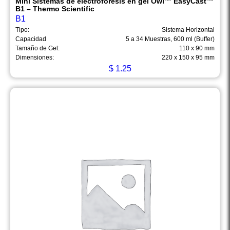
Mini Sistemas de electroforesis en gel Owl™ EasyCast™
B1 – Thermo Scientific
B1
Tipo:
Sistema Horizontal
Capacidad
5 a 34 Muestras, 600 ml (Buffer)
Tamaño de Gel:
110 x 90 mm
Dimensiones:
220 x 150 x 95 mm
$
1.25