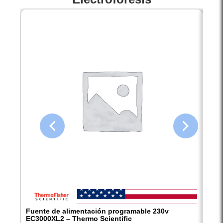
Fuente de alimentación programable 230v
Fuen
EC3000XL2 – Thermo Scientific
EC30