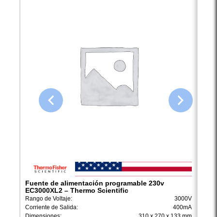
Fuente de alimentación programable 230v
Fuen
EC3000XL2 – Thermo Scientific
EC30
Rango de Voltaje:
3000V
Rango
Corriente de Salida:
400mA
Corri
Dimensiones:
310 x 270 x 133 mm
Dimen