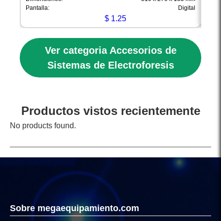
Pantalla:
Digital
Pantal
$
1.25
Ver categoria Accesorios de
Sistemas de Electroforesis
Productos vistos recientemente
No products found.
Sobre megaequipamiento.com