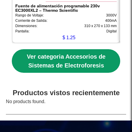
Fuente de alimentación programable 230v
Fuen
EC3000XL2 – Thermo Scientific
EC30
Rango de Voltaje:
3000V
Rango
Corriente de Salida:
400mA
Corri
Dimensiones:
310 x 270 x 133 mm
Dimen
Pantalla:
Digital
Pantal
$
1.25
Ver categoria Accesorios de
Sistemas de Electroforesis
Productos vistos recientemente
No products found.