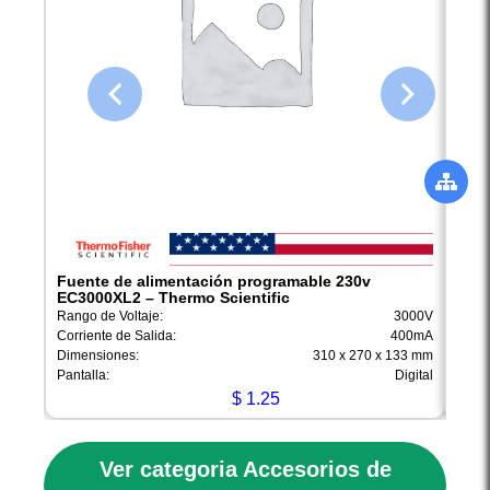
Fuente de alimentación programable 230v
Fuen
EC3000XL2 – Thermo Scientific
EC30
Rango de Voltaje:
3000V
Rango
Corriente de Salida:
400mA
Corri
Dimensiones:
310 x 270 x 133 mm
Dimen
Pantalla:
Digital
Pantal
$
1.25
Ver categoria Accesorios de