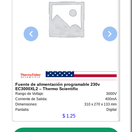
Fuente de alimentación programable 230v
Fuen
EC3000XL2 – Thermo Scientific
EC30
Rango de Voltaje:
3000V
Rango
Corriente de Salida:
400mA
Corri
Dimensiones:
310 x 270 x 133 mm
Dimen
Pantalla:
Digital
Pantal
$
1.25