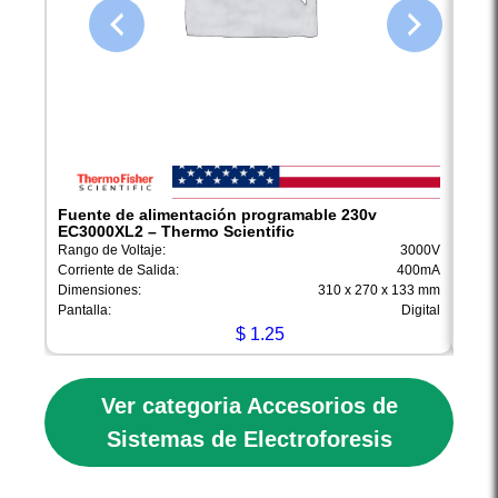
Fuente de alimentación programable 230v
Fuen
EC3000XL2 – Thermo Scientific
EC30
Rango de Voltaje:
3000V
Rango
Corriente de Salida:
400mA
Corri
Dimensiones:
310 x 270 x 133 mm
Dimen
Pantalla:
Digital
Pantal
$
1.25
Ver categoria Accesorios de
Sistemas de Electroforesis