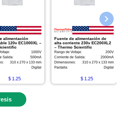
e alimentación
Fuente de alimentación de
ble 120v EC1000XL –
alta corriente 230v EC200XL2
cientific
– Thermo Scientific
oltaje:
1000V
Rango de Voltaje:
200V
e Salida:
500mA
Corriente de Salida:
2000mA
es:
310 x 270 x 133 mm
Dimensiones:
310 x 270 x 133 mm
Digital
Pantalla:
Digital
$
1.25
$
1.25
resis