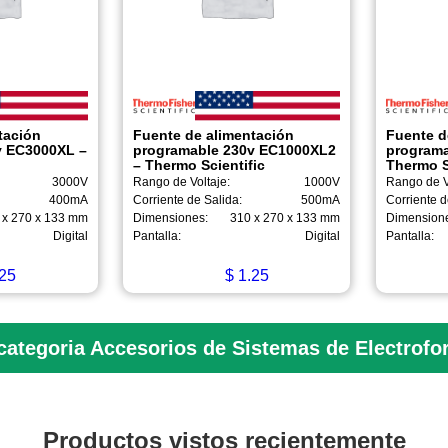
tación
Fuente de alimentación
Fuente d
v EC3000XL –
programable 230v EC1000XL2
programa
c
– Thermo Scientific
Thermo S
3000V
Rango de Voltaje:
1000V
Rango de V
400mA
Corriente de Salida:
500mA
Corriente d
 x 270 x 133 mm
Dimensiones:
310 x 270 x 133 mm
Dimension
Digital
Pantalla:
Digital
Pantalla:
25
$
1.25
categoria Accesorios de Sistemas de Electrofo
Productos vistos recientemente