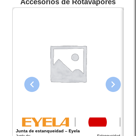
Accesorios de Rotavapores
Junta de estanqueidad – Eyela
Amor