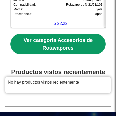
Junta de:
Estanqueidad
Amort
Compatibilidad:
Rotavapores N-21/51/101
Compa
Marca:
Eyela
Marca
Procedencia:
Japón
Proce
$
22.22
Ver categoria Accesorios de
Rotavapores
Productos vistos recientemente
No hay productos vistos recientemente