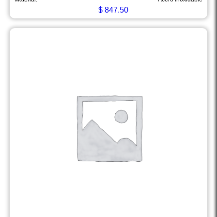
$
847.50