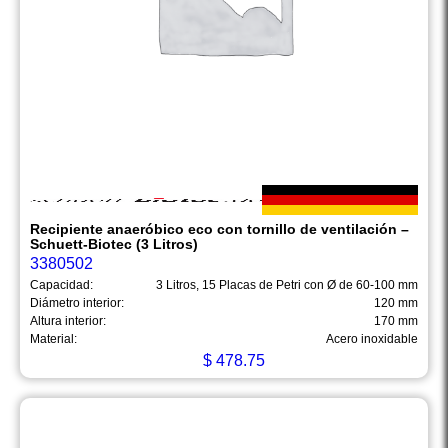
Recipiente anaeróbico eco con tornillo de ventilación –
Schuett-Biotec (3 Litros)
3380502
Capacidad:
3 Litros, 15 Placas de Petri con Ø de 60-100 mm
Diámetro interior:
120 mm
Altura interior:
170 mm
Material:
Acero inoxidable
$
478.75