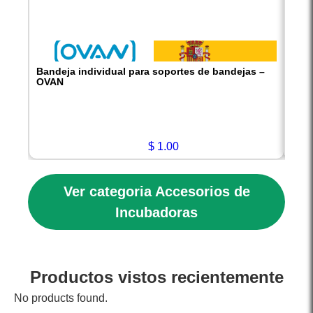
Bandeja individual para soportes de bandejas –
Caja
OVAN
Caja:
Compa
Marca
Proce
$
1.00
Ver categoria Accesorios de
Incubadoras
Productos vistos recientemente
No products found.