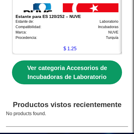
Estante para ES 120/252 – NUVE
Uni
Estante de:
Laboratorio
Unida
Compatibilidad:
Incubadoras
Conex
Marca:
NUVE
Marca
Procedencia:
Turquía
Proce
$
1.25
Ver categoria Accesorios de
Incubadoras de Laboratorio
Productos vistos recientemente
No products found.