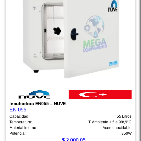
Incubadora EN055 – NUVE
EN 055
Capacidad:
55 Litros
Temperatura:
T. Ambiente + 5 a 99\,9°C
Material Interno:
Acero inoxidable
Potencia:
350W
$
2,000.05