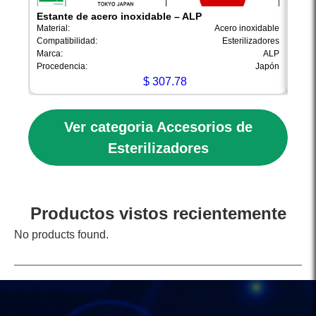
Estante de acero inoxidable – ALP
Esta
Material:
Acero inoxidable
Materi
Compatibilidad:
Esterilizadores
Compa
Marca:
ALP
Marca
Procedencia:
Japón
Proce
$
307.78
Ver categoria Accesorios de
Esterilizadores
Productos vistos recientemente
No products found.