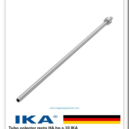
Tubo colector recto HA.hp.s.10 IKA