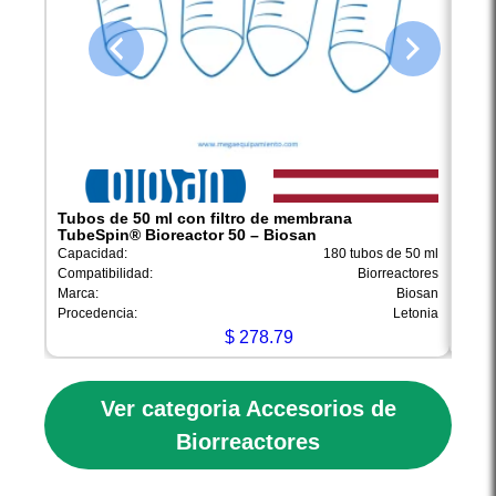
Tubos de 50 ml con filtro de membrana
Conc
TubeSpin® Bioreactor 50 – Biosan
Conex
Capacidad:
180 tubos de 50 ml
Capac
Compatibilidad:
Biorreactores
Marca
Marca:
Biosan
Proce
Procedencia:
Letonia
$
278.79
Ver categoria Accesorios de
Biorreactores