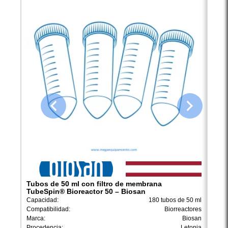
Tubos de 50 ml con filtro de membrana
Conc
TubeSpin® Bioreactor 50 – Biosan
Conex
Capacidad:
180 tubos de 50 ml
Capac
Compatibilidad:
Biorreactores
Marca
Marca:
Biosan
Proce
Procedencia:
Letonia