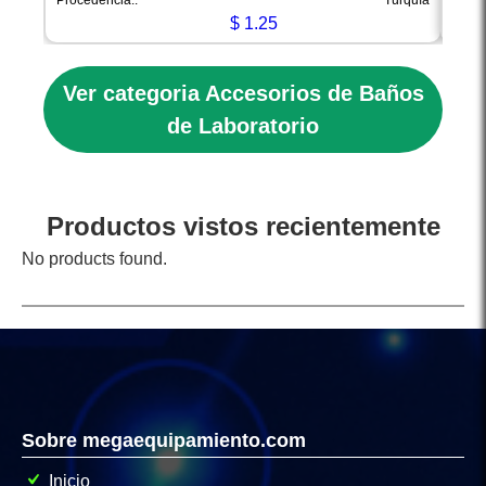
Procedencia::
Turquía
Proce
$
1.25
Ver categoria Accesorios de Baños
de Laboratorio
Productos vistos recientemente
No products found.
Sobre megaequipamiento.com
Inicio