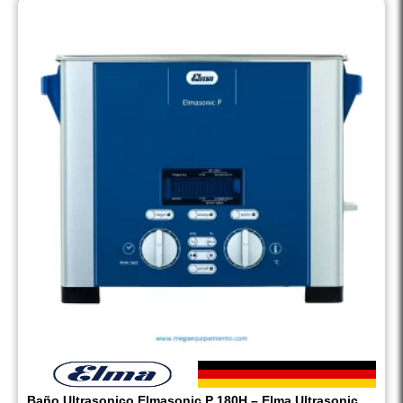
Baño Ultrasonico Elmasonic P 180H – Elma Ultrasonic