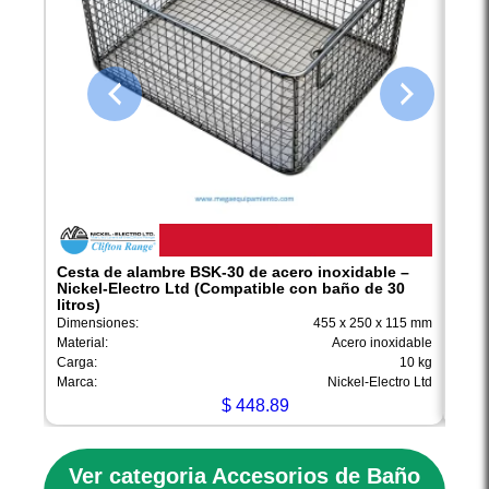
Cesta de alambre BSK-30 de acero inoxidable –
Tapa
Nickel-Electro Ltd (Compatible con baño de 30
piez
litros)
de 30
Dimensiones:
455 x 250 x 115 mm
Materi
Material:
Acero inoxidable
Compa
Carga:
10 kg
Marca
Marca:
Nickel-Electro Ltd
Proce
$
448.89
Ver categoria Accesorios de Baño