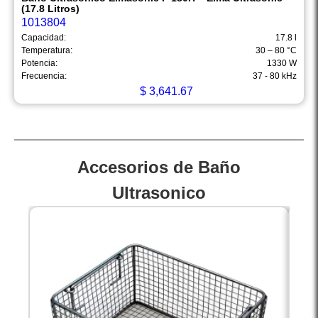
(17.8 Litros)
1013804
Capacidad:
17.8 l
Temperatura:
30 – 80 °C
Potencia:
1330 W
Frecuencia:
37 - 80 kHz
$
3,641.67
Accesorios de Baño
Ultrasonico