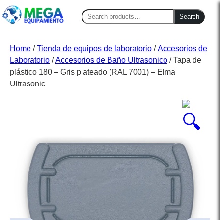
Search
Search
for:
Home
/
Tienda de equipos de laboratorio
/
Accesorios de
Laboratorio
/
Accesorios de Baño Ultrasonico
/ Tapa de
plástico 180 – Gris plateado (RAL 7001) – Elma
Ultrasonic