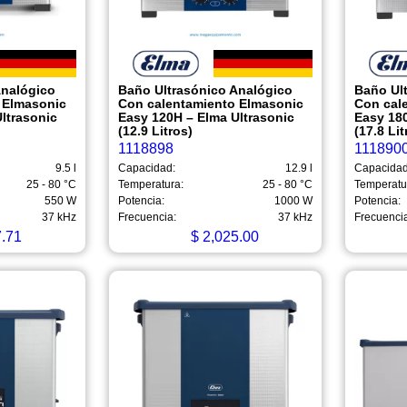
Analógico
Baño Ultrasónico Analógico
Baño Ul
 Elmasonic
Con calentamiento Elmasonic
Con cal
ltrasonic
Easy 120H – Elma Ultrasonic
Easy 180
(12.9 Litros)
(17.8 Lit
1118898
111890
9.5 l
Capacidad:
12.9 l
Capacidad
25 - 80 °C
Temperatura:
25 - 80 °C
Temperatu
550 W
Potencia:
1000 W
Potencia:
37 kHz
Frecuencia:
37 kHz
Frecuenci
.71
$
2,025.00