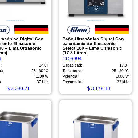
rasónico Digital Con
Baño Ultrasónico Digital Con
miento Elmasonic
calentamiento Elmasonic
50 – Elma Ultrasonic
Select 180 – Elma Ultrasonic
ros)
(17.8 Litros)
3
1106994
:
14.6 l
Capacidad:
17.8 l
ra:
25 - 80 °C
Temperatura:
25 - 80 °C
1100 W
Potencia:
1000 W
a:
37 kHz
Frecuencia:
37 kHz
$
3,080.21
$
3,178.13