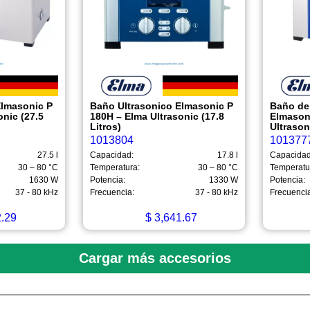
Elmasonic P
Baño Ultrasonico Elmasonic P
Baño de
onic (27.5
180H – Elma Ultrasonic (17.8
Elmason
Litros)
Ultrason
1013804
101377
27.5 l
Capacidad:
17.8 l
Capacidad
30 – 80 °C
Temperatura:
30 – 80 °C
Temperatu
1630 W
Potencia:
1330 W
Potencia:
37 - 80 kHz
Frecuencia:
37 - 80 kHz
Frecuenci
.29
$
3,641.67
Cargar más accesorios