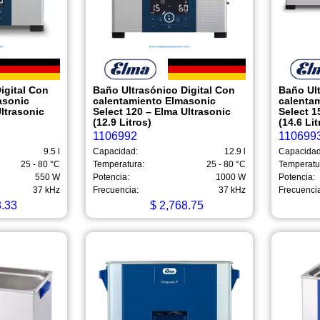
igital Con
Baño Ultrasónico Digital Con
Baño Ult
asonic
calentamiento Elmasonic
calenta
ltrasonic
Select 120 – Elma Ultrasonic
Select 1
(12.9 Litros)
(14.6 Lit
1106992
110699
9.5 l
Capacidad:
12.9 l
Capacidad
25 - 80 °C
Temperatura:
25 - 80 °C
Temperatu
550 W
Potencia:
1000 W
Potencia:
37 kHz
Frecuencia:
37 kHz
Frecuenci
.33
$
2,768.75