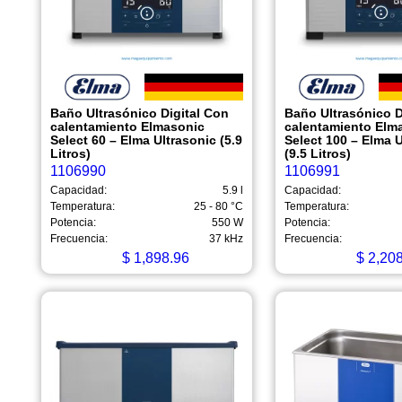
Baño Ultrasónico Digital Con
Baño Ultrasónico D
calentamiento Elmasonic
calentamiento Elm
Select 60 – Elma Ultrasonic (5.9
Select 100 – Elma U
Litros)
(9.5 Litros)
1106990
1106991
Capacidad:
5.9 l
Capacidad:
Temperatura:
25 - 80 °C
Temperatura:
Potencia:
550 W
Potencia:
Frecuencia:
37 kHz
Frecuencia:
$
1,898.96
$
2,208