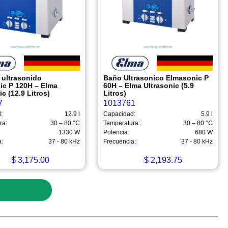
 ultrasonido
Baño Ultrasonico Elmasonic P
ic P 120H – Elma
60H – Elma Ultrasonic (5.9
ic (12.9 Litros)
Litros)
7
1013761
:
12.9 l
Capacidad:
5.9 l
ra:
30 – 80 °C
Temperatura:
30 – 80 °C
1330 W
Potencia:
680 W
a:
37 - 80 kHz
Frecuencia:
37 - 80 kHz
$
3,175.00
$
2,193.75