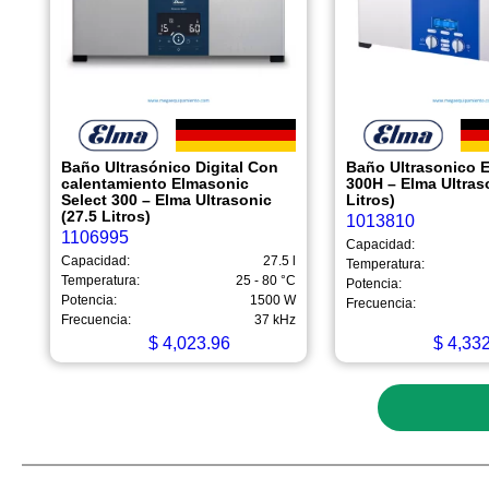
Baño Ultrasónico Digital Con
Baño Ultrasonico 
calentamiento Elmasonic
300H – Elma Ultras
Select 300 – Elma Ultrasonic
Litros)
(27.5 Litros)
1013810
1106995
Capacidad:
Capacidad:
27.5 l
Temperatura:
Temperatura:
25 - 80 °C
Potencia:
Potencia:
1500 W
Frecuencia:
Frecuencia:
37 kHz
$
4,023.96
$
4,332