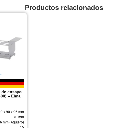
Productos relacionados
s de ensayo
300) – Elma
0 x 90 x 95 mm
70 mm
26 mm (Agujero)
15