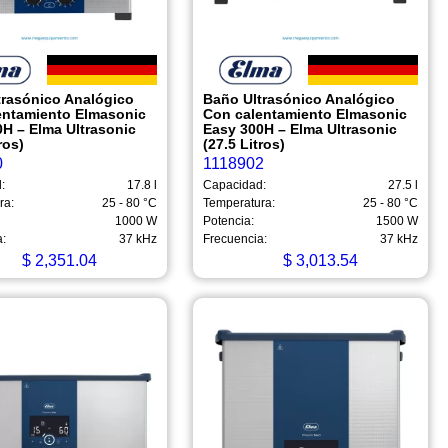
trasónico Analógico
Baño Ultrasónico Analógico
entamiento Elmasonic
Con calentamiento Elmasonic
H – Elma Ultrasonic
Easy 300H – Elma Ultrasonic
ros)
(27.5 Litros)
0
1118902
:
17.8 l
Capacidad:
27.5 l
ra:
25 - 80 °C
Temperatura:
25 - 80 °C
1000 W
Potencia:
1500 W
a:
37 kHz
Frecuencia:
37 kHz
$
2,351.04
$
3,013.54