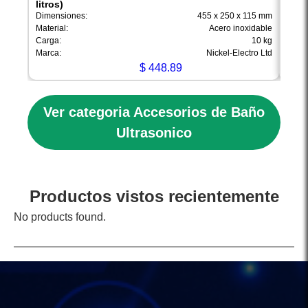
litros)
de 30
Dimensiones:
455 x 250 x 115 mm
Materi
Material:
Acero inoxidable
Compa
Carga:
10 kg
Marca
Marca:
Nickel-Electro Ltd
Proce
$
448.89
Ver categoria Accesorios de Baño
Ultrasonico
Productos vistos recientemente
No products found.