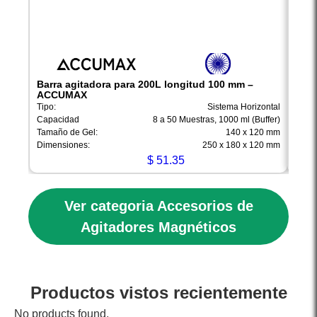
Barra agitadora para 200L longitud 100 mm –
Barr
ACCUMAX
ACC
Tipo:
Sistema Horizontal
Tipo:
Capacidad
8 a 50 Muestras, 1000 ml (Buffer)
Capa
Tamaño de Gel:
140 x 120 mm
Tamañ
Dimensiones:
250 x 180 x 120 mm
Dimen
$
51.35
Ver categoria Accesorios de
Agitadores Magnéticos
Productos vistos recientemente
No products found.