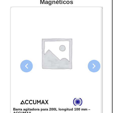
Magnéticos
Barra agitadora para 200L longitud 100 mm –
Barr