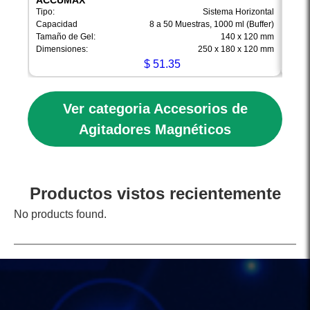
ACCUMAX
ACC
Tipo:
Sistema Horizontal
Tipo:
Capacidad
8 a 50 Muestras, 1000 ml (Buffer)
Capa
Tamaño de Gel:
140 x 120 mm
Tamañ
Dimensiones:
250 x 180 x 120 mm
Dimen
$
51.35
Ver categoria Accesorios de
Agitadores Magnéticos
Productos vistos recientemente
No products found.