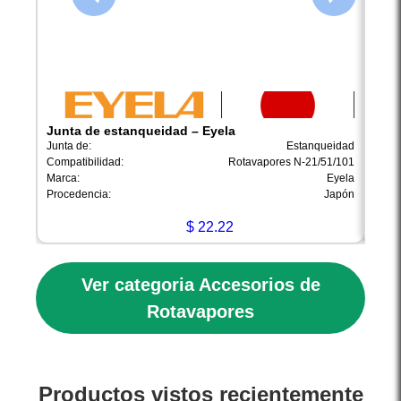
Junta de estanqueidad – Eyela
Amor
Junta de:
Estanqueidad
Amort
Compatibilidad:
Rotavapores N-21/51/101
Compa
Marca:
Eyela
Marca
Procedencia:
Japón
Proce
$
22.22
Ver categoria Accesorios de
Rotavapores
Productos vistos recientemente